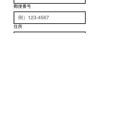
郵便番号
住所
お問い合わせ内容
*
送信する
​〒701-1464
岡山県岡山市北区下足守1598-1